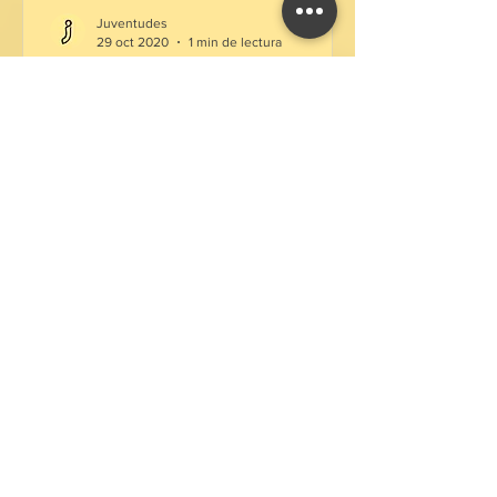
Juventudes
29 oct 2020
1 min de lectura
Tardes De Cine: Otras
Juventudes
El día de ayer tuvimos en nuestro ciclo
de conversaciones "Tardes De Cine"
como invitada a Claudia Huaiquimilla ...